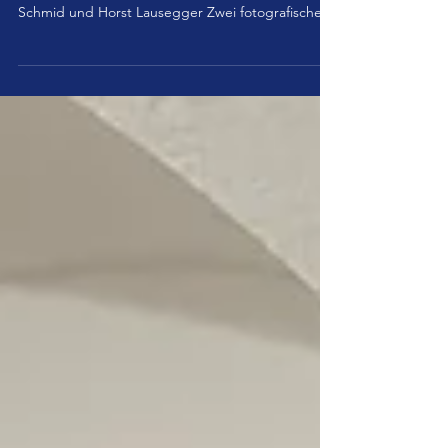
Von Menschen und der Welt Vernissage 7.Mai
19.00h Ausstellungsdauer: 7.5. - 21.6.2026 Elfriede
Schmid und Horst Lausegger Zwei fotografische
Positionen, die unterschiedlicher kaum sein
könnten, treffen in dieser Ausstellung aufeinander.
Elfriede Schmid widmet sich in ihren Arbeiten der
unberührten Schönheit der Natur und fängt die
Tierwelt von ihrer faszinierendsten Seite ein. Im
Kontrast dazu steht Horst Lausegger. Als
aufmerksamer Chronist unserer Gesellschaft hält
er auf s